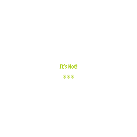
It’s Hot!
THE REAL
TASTE OF HOT
FAJITAS!
We offer authentic Mexican style fajitas, burritos,
chalupas, chile rellenos, chimichangas, enchiladas,
tamales, tostadas, salads, flautas...