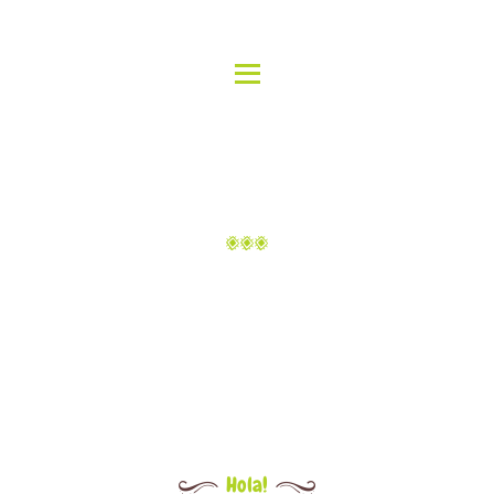
HOME
ABOUT US
ALOHA ISLAND GRILL
MENU
Delicious Hawaiian Food
GALLERY
LOCATIONS
ABOUT 2
CATERING
CONTACT
Home
About 2
Hola!