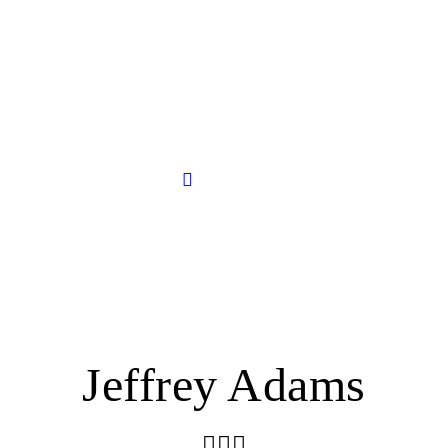
HOME
ABOUT US
Aloha Island Grill
Delicious Hawaiian Food
MENU
GALLERY
LOCATIONS
CATERING
Jeffrey Adams
CONTACT