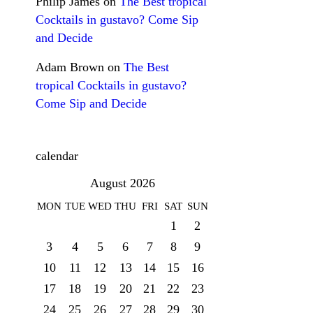
Philip James
on
The Best tropical
Cocktails in gustavo? Come Sip
and Decide
Adam Brown
on
The Best
tropical Cocktails in gustavo?
Come Sip and Decide
calendar
August 2026
MON
TUE
WED
THU
FRI
SAT
SUN
1
2
3
4
5
6
7
8
9
10
11
12
13
14
15
16
17
18
19
20
21
22
23
24
25
26
27
28
29
30