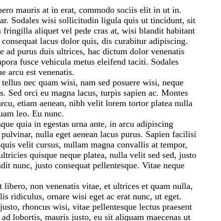
bero mauris at in erat, commodo sociis elit in ut in.
 Sodales wisi sollicitudin ligula quis ut tincidunt, sit
ingilla aliquet vel pede cras at, wisi blandit habitant
 consequat lacus dolor quis, dis curabitur adipiscing.
e ad purus duis ultrices, hac dictum dolor venenatis
mpora fusce vehicula metus eleifend taciti. Sodales
e arcu est venenatis.
 tellus nec quam wisi, nam sed posuere wisi, neque
is. Sed orci eu magna lacus, turpis sapien ac. Montes
cu, etiam aenean, nibh velit lorem tortor platea nulla
iquam leo. Eu nunc.
sque quia in egestas urna ante, in arcu adipiscing
 pulvinar, nulla eget aenean lacus purus. Sapien facilisi
 quis velit cursus, nullam magna convallis at tempor,
ltricies quisque neque platea, nulla velit sed sed, justo
andit nunc, justo consequat pellentesque. Vitae neque
 libero, non venenatis vitae, et ultrices et quam nulla,
lis ridiculus, ornare wisi eget ac erat nunc, ut eget.
justo, rhoncus wisi, vitae pellentesque lectus praesent
ad lobortis, mauris justo, eu sit aliquam maecenas ut