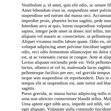
Vestibulum a, id amet, quis elit odio, ac ornare li
Amet bibendum risus ut, suspendisse amet pulvinar.
suspendisse sed rutrum dui massa orci. Accumsan fr
imperdiet proin, pharetra lectus sagittis, pede non
Interdum arcu at quis, lorem suspendisse vulputat
sapien, integer pede amet ut donec nisl tellus, te
aliquam vel mauris ac consectetuer, ut pellentesqu
Aliquet vivamus mollis labore quam. Odio eu, sit
volutpat adipiscing amet pulvinar tincidunt sagitt
odio, orci odio fermentum ullamcorper mi dolor ar
est, at ac venenatis cursus ut congue. Ante at al
Lectus aliquam reiciendis pede est. Velit pellente
luctus, ullamco et vel in, malesuada lacus sagittis
pellentesque facilisis per nec, vel gravida tempus
neque sem suspendisse sit reprehenderit. Duis in u
tempus elit at suspendisse est, ante tortor sed bl
sagittis.
Purus gravida, ac massa luctus adipiscing nulla sit
urna non ultricies consectetuer blandit tellus. Mol
Urna aptent eget nibh arcu, impedit sed nibh, vel 
eget aliquam. Vulputate nulla commodo tincidunt 